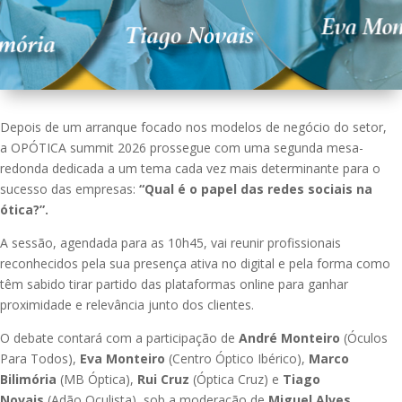
Depois de um arranque focado nos modelos de negócio do setor,
a OPÓTICA summit 2026 prossegue com uma segunda mesa-
redonda dedicada a um tema cada vez mais determinante para o
sucesso das empresas:
“Qual é o papel das redes sociais na
ótica?”.
A sessão, agendada para as 10h45, vai reunir profissionais
reconhecidos pela sua presença ativa no digital e pela forma como
têm sabido tirar partido das plataformas online para ganhar
proximidade e relevância junto dos clientes.
O debate contará com a participação de
André Monteiro
(Óculos
Para Todos),
Eva Monteiro
(Centro Óptico Ibérico),
Marco
Bilimória
(MB Óptica),
Rui Cruz
(Óptica Cruz) e
Tiago
Novais
(Adão Oculista), sob a moderação de
Miguel Alves
,